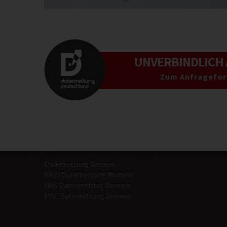
UNVERBINDLICH
Zum Anfragefor
Datenrettung Bremen
RAID Datenrettung Bremen
NAS Datenrettung Bremen
MAC Datenrettung Bremen