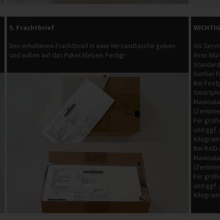
5. Frachtbrief
WICHTIG
Den erhaltenen Frachtbrief in eine Versandtasche geben
Als Servi
und außen auf das Paket kleben. Fertig!
Ihrer Wu
Standard
hierbei 
Bei Fest
Smartpho
Maximala
(Zentime
Für größ
und ggf.
Kilogram
Bei RAID
Maximala
(Zentime
Für größ
und ggf.
Kilogram