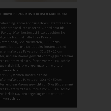
E HINWEISE ZUR KOSTENLOSEN ABHOLUNG:
celeistung ist die Abholung Ihres Datenträgers an
nschadresse durch unseren Kurierdienst für
-Paketgrößen kostenlos! Bitte beachten Sie
folgende Maximalmaße Ihres Pakets:
platten, SSD, Speicherkarten, USB-Sticks,
nes, Tablets und Notebooks: kostenlos sind
ußenmaße des Pakets von 35 x 25 x 15 cm
ter) und ein Maximalgewicht von 2 kg (Kilogramm).
ere Pakete wird ein Aufpreis von € 5,- Pauschale
 zusätzlich € 5,- pro angefangenem weiteren
m verrechnet.
-/ NAS-Systemen: kostenlos sind
ußenmaße des Pakets von 30 x 40 x 50 cm
ter) und ein Maximalgewicht von 5 kg (Kilogramm).
ere Pakete wird ein Aufpreis von € 5,- Pauschale
 zusätzlich € 5,- pro angefangenem weiteren
m verrechnet.