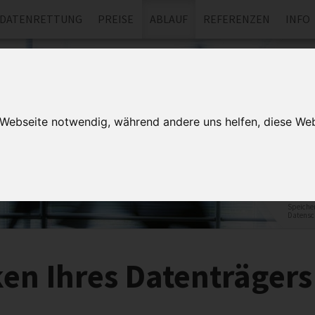
DATENRETTUNG
PREISE
ABLAUF
REFERENZEN
INFO
Wi
Kontak
mit un
rufen 
r Webseite notwendig, während andere uns helfen, diese Web
Datenret
den Rück
Speicher
Datensc
en Ihres Datenträgers