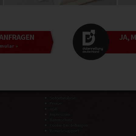
ANFRAGEN
JA, 
mular »
Sofortanalyse
Preise
AGB
Impressum
Datenschutz
Cookie Einstellungen
Remotesupport