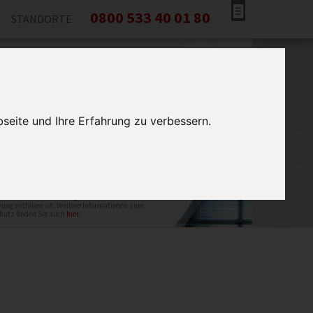
0800 533 40 01 80
STANDORTE
r helfen Ihnen!
tieren Sie uns gleich und wir stehen Ihnen
serer kostenlosen Beratung zur Seite. Wir
Sie unverzüglich zurück!
seite und Ihre Erfahrung zu verbessern.
tung Bremen verwendet Ihre Daten ausschließlich für
ruf. Ihre Daten werden gelöscht, wenn der Zweck der
ung entfallen ist. Weitere Informationen zum
hutz finden Sie auch
hier
.