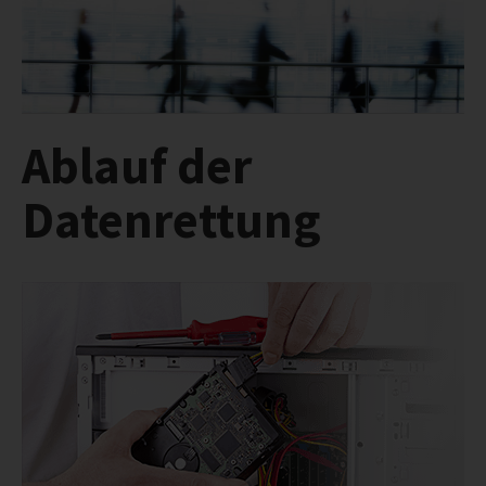
ABLAUF
RICHTIG VERPACKEN
REFERENZEN
INFO
Ablauf der
IMPRESSUM
Datenrettung
AGB
DATENSCHUTZ
HAFTUNGSAUSSCHLUSS
WIDERRUFSBELEHRUNG
WIDERRUFSFORMULAR
STANDORTE