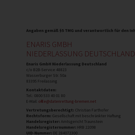
Angaben gemäß §5 TMG und verantwortlich für den Inh
ENARIS GMBH
NIEDERLASSUNG DEUTSCHLAND
Enaris GmbH Niederlassung Deutschland
c/o B2B-Service 48823
Wasserburger Str. 50a
83395
Freilassing
Kontaktdaten:
Tel.:
0800 533 40 01 80
E-Mail:
office@datenrettung-bremen.net
Vertretungsberechtigt:
Christian Farthofer
Rechtsform:
Gesellschaft mit beschränkter Haftung
Handelsregister:
Amtsgericht Traunstein
Handelsregisternummer:
HRB 22098
UID-Nummer:
DE 284072300