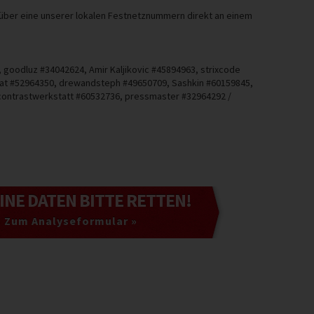
 über eine unserer lokalen Festnetznummern direkt an einem
 goodluz #34042624, Amir Kaljikovic #45894963, strixcode
entat #52964350, drewandsteph #49650709, Sashkin #60159845,
contrastwerkstatt #60532736, pressmaster #32964292 /
EINE DATEN
BITTE RETTEN!
Zum Analyseformular »