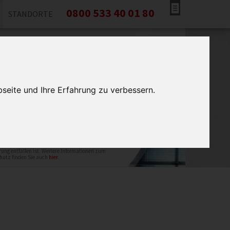
0800 533 40 01 80
STANDORTE
r helfen Ihnen!
tieren Sie uns gleich und wir stehen Ihnen
serer kostenlosen Beratung zur Seite. Wir
Sie unverzüglich zurück!
seite und Ihre Erfahrung zu verbessern.
tung Bremen verwendet Ihre Daten ausschließlich für
ruf. Ihre Daten werden gelöscht, wenn der Zweck der
ung entfallen ist. Weitere Informationen zum
hutz finden Sie auch
hier
.