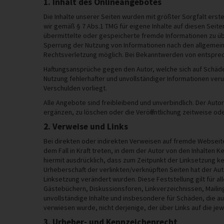
1. Inhalt des Onlineangebotes
Die Inhalte unserer Seiten wurden mit größter Sorgfalt erste
wir gemäß § 7 Abs.1 TMG für eigene Inhalte auf diesen Seite
übermittelte oder gespeicherte fremde Informationen zu üb
Sperrung der Nutzung von Informationen nach den allgemeine
Rechtsverletzung möglich. Bei Bekanntwerden von entspre
Haftungsansprüche gegen den Autor, welche sich auf Schäden
Nutzung fehlerhafter und unvollständiger Informationen ver
Verschulden vorliegt.
Alle Angebote sind freibleibend und unverbindlich. Der Aut
ergänzen, zu löschen oder die Veröffentlichung zeitweise ode
2. Verweise und Links
Bei direkten oder indirekten Verweisen auf fremde Webseite
dem Fall in Kraft treten, in dem der Autor von den Inhalten 
hiermit ausdrücklich, dass zum Zeitpunkt der Linksetzung kei
Urheberschaft der verlinkten/verknüpften Seiten hat der Autor
Linksetzung verändert wurden. Diese Feststellung gilt für 
Gästebüchern, Diskussionsforen, Linkverzeichnissen, Mailingl
unvollständige Inhalte und insbesondere für Schäden, die au
verwiesen wurde, nicht derjenige, der über Links auf die jewei
3. Urheber- und Kennzeichenrecht