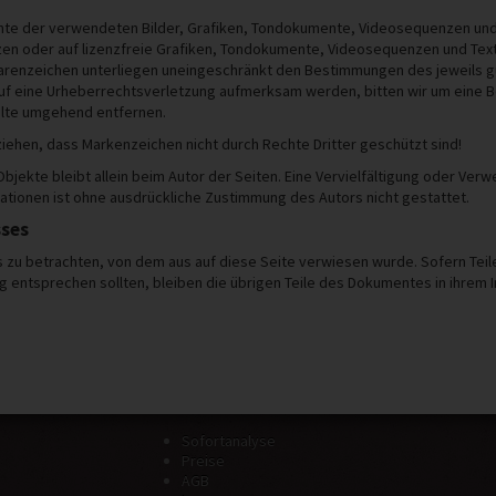
echte der verwendeten Bilder, Grafiken, Tondokumente, Videosequenzen und 
n oder auf lizenzfreie Grafiken, Tondokumente, Videosequenzen und Texte
Warenzeichen unterliegen uneingeschränkt den Bestimmungen des jeweils g
auf eine Urheberrechtsverletzung aufmerksam werden, bitten wir um eine B
alte umgehend entfernen.
 ziehen, dass Markenzeichen nicht durch Rechte Dritter geschützt sind!
te Objekte bleibt allein beim Autor der Seiten. Eine Vervielfältigung oder
ationen ist ohne ausdrückliche Zustimmung des Autors nicht gestattet.
sses
es zu betrachten, von dem aus auf diese Seite verwiesen wurde. Sofern Tei
g entsprechen sollten, bleiben die übrigen Teile des Dokumentes in ihrem In
Sofortanalyse
Preise
AGB