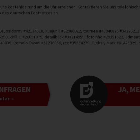
ns kostenlos rund um die Uhr erreichen. Kontaktieren Sie uns telefonisch
lb des deutschen Festnetzes an.
1, ssidorov #42134518, Xuejun li #32986922, tournee #43040875 #34275211,
290, kirill_µ #26051079, detailblick #33214959, fotoinho #29351522, 3dm
039, Romolo Tavani #51236856, rcx #35554279, Oleksiy Mark #61425929, 
NFRAGEN
JA, M
lar »