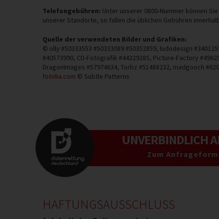
Telefongebühren:
Unter unserer 0800-Nummer können Sie u
unserer Standorte, so fallen die üblichen Gebühren innerha
Quelle der verwendeten Bilder und Grafiken:
© olly #50333553 #50333089 #50352859, ludodesign #3401259
#40573990, CD-Fotografik #44229285, Picture-Factory #49625
DragonImages #57974634, Torbz #51488232, madgooch #62043
fotolia.com
© Subtle Patterns
UNVERBINDLICH
A
Zum Anfrageformu
HAFTUNGSAUSSCHLUSS