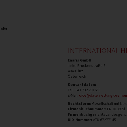
alt:
INTERNATIONAL 
Enaris GmbH
Linke Brückenstraße 8
4040
Linz
Österreich
Kontaktdaten:
Tel.:
+43 732 231653
E-Mail:
office@datenrettung-bremen
Rechtsform:
Gesellschaft mit bes
Firmenbuchnummer:
FN 381605i
Firmenbuchgericht:
Landesgerich
UID-Nummer:
ATU 67277145