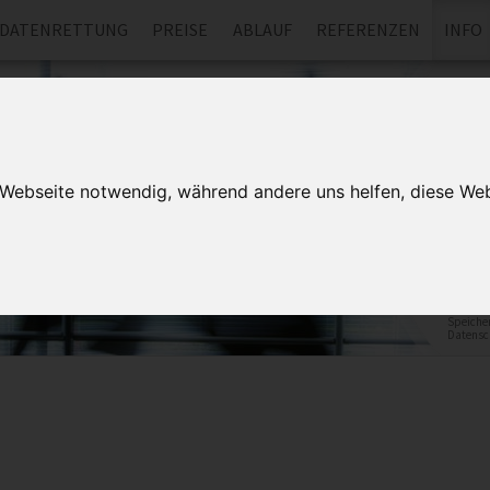
DATENRETTUNG
PREISE
ABLAUF
REFERENZEN
INFO
Wi
Kontak
mit un
rufen 
r Webseite notwendig, während andere uns helfen, diese Web
Datenret
den Rück
Speicher
Datensc