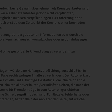
wir jedoch keine Gewähr übernehmen. Als Diensteanbieter sind
ir als Diensteanbieter jedoch nicht verpflichtet,
igkeit hinweisen. Verpflichtungen zur Entfernung oder
doch erst ab dem Zeitpunkt der Kenntnis einer konkreten
n.
tnutzung der dargebotenen Informationen bzw. durch die
ors kein nachweislich vorsätzliches oder grob fahrlässiges
ebot ohne gesonderte Ankündigung zu verändern, zu
egen, würde eine Haftungsverpflichtung ausschließlich in
Falle rechtswidriger Inhalte zu verhindern. Der Autor erklärt
e aktuelle und zukünftige Gestaltung, die Inhalte oder die
en Inhalten aller verlinkten /verknüpften Seiten, die nach der
 sowie für Fremdeinträge in vom Autor eingerichteten
 Schreibzugriffe möglich sind. Für illegale, fehlerhafte oder
stehen, haftet allein der Anbieter der Seite, auf welche