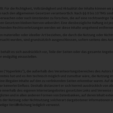
llt. Für die Richtigkeit, Vollständigkeit und Aktualität der Inhalte können 
n nach den allgemeinen Gesetzen verantwortlich. Nach §§ 8 bis 10 TMG sind w
erwachen oder nach Umständen zu forschen, die auf eine rechtswidrige Tät
n Gesetzen bleiben hiervon unberührt. Eine diesbezügliche Haftung ist je
chenden Rechtsverletzungen werden wir diese Inhalte umgehend entferne
 materieller oder ideeller Art beziehen, die durch die Nutzung oder Nich
ursacht wurden, sind grundsätzlich ausgeschlossen, sofern seitens des Aut
or behält es sich ausdrücklich vor, Teile der Seiten oder das gesamte Ang
r endgültig einzustellen.
n (“Hyperlinks”), die außerhalb des Verantwortungsbereiches des Autors li
Kenntnis hat und es ihm technisch möglich und zumutbar wäre, die Nutzung im 
ne illegalen Inhalte auf den zu verlinkenden Seiten erkennbar waren. Auf di
 keinerlei Einfluss. Deshalb distanziert er sich hiermit ausdrücklich von all
alle innerhalb des eigenen Internetangebotes gesetzten Links und Verweise
isten und in allen anderen Formen von Datenbanken, auf deren Inhalt externe
s der Nutzung oder Nichtnutzung solcherart dargebotener Informationen ent
lige Veröffentlichung lediglich verweist.